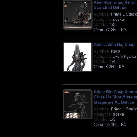
Alien-Romulus: Xeno
Scorched Deluxe
Výrobce:
Prime 1 Studi
Kategorie:
soška
Měřítko:
1/3
Cena:
72 860,- Kč
Alien: Alien Big Chap
Výrobce:
Neca
Kategorie:
akční figurka
Měřítko:
1/4
Cena:
3 260,- Kč
Alien: Big Chap Xeno
Close Up Shot Museu
Masterline XL Deluxe
Výrobce:
Prime 1 Studi
Kategorie:
soška
Měřítko:
1/3
Cena:
95 160,- Kč