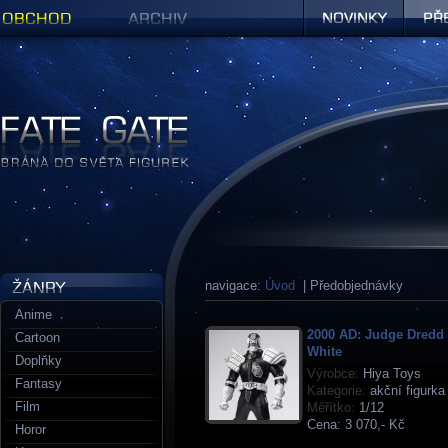
Obchod
Archiv
Novinky
Předob
Figurky a sošky | Fate Gate
navigace:
Úvod
| Předobjednávky
Anime
2000 AD: Judge Dredd 
Cartoon
White
Doplňky
Výrobce:
Hiya Toys
Fantasy
Kategorie:
akční figurka
Film
Měřítko:
1/12
Cena:
3 070,- Kč
Horor