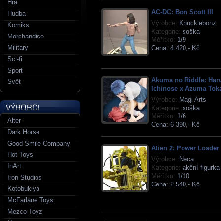
Hra
AC-DC: Bon Scott III
Hudba
Výrobce:
Knucklebonz
Komiks
Kategorie:
soška
Merchandise
Měřítko:
1/9
Military
Cena:
4 420,- Kč
Sci-fi
Sport
Akuma no Riddle: Har
Svět
Ichinose x Azuma Tok
Výrobce:
Magi Arts
Kategorie:
soška
Měřítko:
1/6
Alter
Cena:
6 390,- Kč
Dark Horse
Good Smile Company
Alien 2: Power Loader
Hot Toys
Výrobce:
Neca
InArt
Kategorie:
akční figurka
Měřítko:
1/10
Iron Studios
Cena:
2 540,- Kč
Kotobukiya
McFarlane Toys
Mezco Toyz