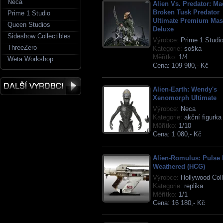
Neca
Alien Vs. Predator: M
Broken Tusk Predator
Prime 1 Studio
Ultimate Premium Mast
Queen Studios
Deluxe
Sideshow Collectibles
Výrobce:
Prime 1 Studi
ThreeZero
Kategorie:
soška
Měřítko:
1/4
Weta Workshop
Cena:
109 980,- Kč
Alien-Earth: Wendy's
Xenomorph Ultimate
Výrobce:
Neca
Kategorie:
akční figurka
Měřítko:
1/10
Cena:
1 080,- Kč
Alien-Romulus: Pulse 
Weathered (HCG)
Výrobce:
Hollywood Col
Kategorie:
replika
Měřítko:
1/1
Cena:
16 180,- Kč