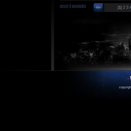
první
|
poslední
[
1
]
2
3
copyrigh