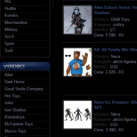
Hra
After-School Arena: Vo
Hudba
Shadow
Komiks
Výrobce:
DAM Toys
Merchandise
Kategorie:
soška
Military
Měřítko:
1/7
Cena:
5 590,- Kč
Sci-fi
Sport
Alf: Alf Totally 80s Ult
Svět
Výrobce:
Neca
Kategorie:
akční figurka
Měřítko:
1/10
Cena:
1 020,- Kč
Alter
Dark Horse
Good Smile Company
Hot Toys
Alien Vs. Predator: Ali
InArt
SET
Iron Studios
Výrobce:
Neca
Kotobukiya
Kategorie:
akční figurka
McFarlane Toys
Měřítko:
1/10
Cena:
3 390,- Kč
Mezco Toyz