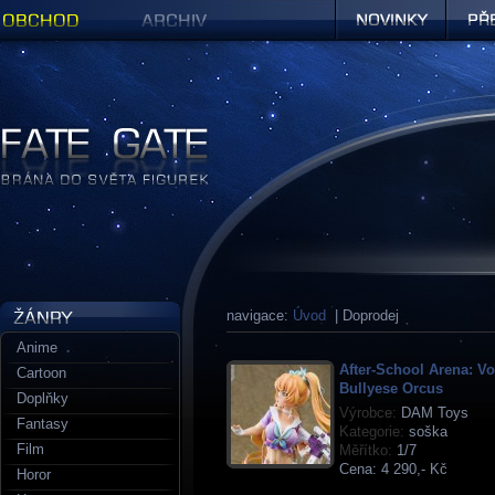
Obchod
Archiv
Novinky
Předob
Figurky a sošky | Fate Gate
navigace:
Úvod
| Doprodej
Anime
After-School Arena: Vo
Cartoon
Bullyese Orcus
Doplňky
Výrobce:
DAM Toys
Fantasy
Kategorie:
soška
Film
Měřítko:
1/7
Cena:
4 290,- Kč
Horor