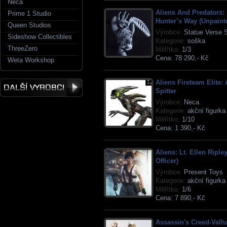
Neca
Aliens And Predators:
Prime 1 Studio
Hunter’s Way (Unpainte
Queen Studios
Výrobce:
Statue Verse S
Sideshow Collectibles
Kategorie:
soška
ThreeZero
Měřítko:
1/3
Cena:
78 290,- Kč
Weta Workshop
Aliens Fireteam Elite: 
Spitter
Výrobce:
Neca
Kategorie:
akční figurka
Měřítko:
1/10
Cena:
1 390,- Kč
Aliens: Lt. Ellen Ripley
Officer)
Výrobce:
Present Toys
Kategorie:
akční figurka
Měřítko:
1/6
Cena:
7 890,- Kč
Assassin's Creed-Valha