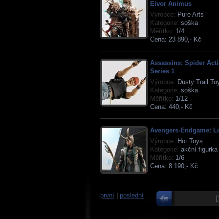
Eivor Animus
Výrobce:
Pure Arts
Kategorie:
soška
Měřítko:
1/4
Cena:
23 890,- Kč
Assassins: Spider Act
Series 1
Výrobce:
Dusty Trail To
Kategorie:
soška
Měřítko:
1/12
Cena:
440,- Kč
Avengers-Endgame: L
Výrobce:
Hot Toys
Kategorie:
akční figurka
Měřítko:
1/6
Cena:
8 190,- Kč
první
|
poslední
[