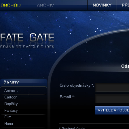
Obchod
Archiv
Novinky
Předob
Figurky a sošky | Fate Gate
Ods
Číslo objednávky
:
Anime
E-mail
:
Cartoon
Doplňky
Fantasy
Film
Horor
* Povinné údaje