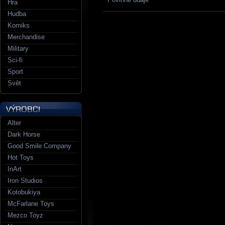
Hra
Hudba
Komiks
Merchandise
Military
Sci-fi
Sport
Svět
Alter
Dark Horse
Good Smile Company
Hot Toys
InArt
Iron Studios
Kotobukiya
McFarlane Toys
Mezco Toyz