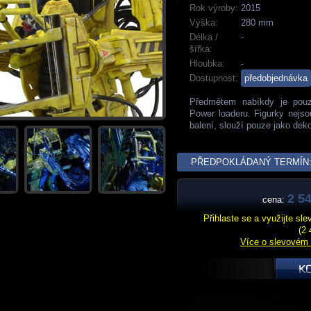
Rok výroby:
2015
Výška:
280 mm
Délka /
-
šířka:
Hloubka:
-
Dostupnost:
předobjednávka
Předmětem nabíkdy je pou
Power loaderu. Figurky nejso
balení, slouží pouze jako dek
PŘEDPOKLÁDANÝ TERMÍN: 
2 54
cena:
Přihlaste se a využijte sl
(2 
Více o slevovém