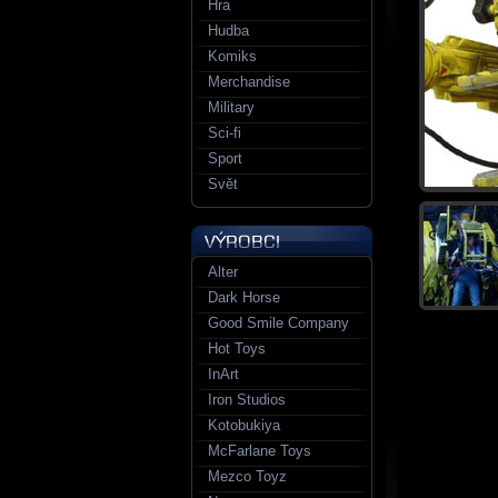
Hra
Hudba
Komiks
Merchandise
Military
Sci-fi
Sport
Svět
Alter
Dark Horse
Good Smile Company
Hot Toys
InArt
Iron Studios
Kotobukiya
McFarlane Toys
Mezco Toyz