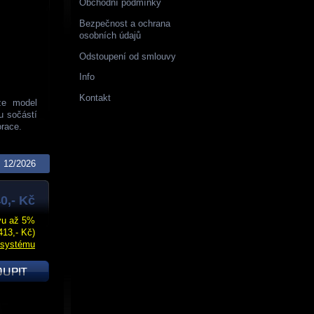
Obchodní podmínky
Bezpečnost a ochrana
osobních údajů
Odstoupení od smlouvy
Info
Kontakt
ze model
u sočástí
orace.
12/2026
0,- Kč
evu až 5%
413,- Kč)
 systému