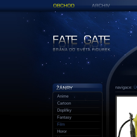
Obchod
Archiv
Figurky a sošky | Fate Gate
navigace:
Ú
Anime
Cartoon
Doplňky
Fantasy
Film
Horor