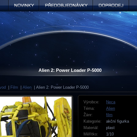
Novinky
Předobjednávky
Doprodej
Alien 2: Power Loader P-5000
vod
|
Film
|
Alien
| Alien 2: Power Loader P-5000
Výrobce:
Neca
Téma:
Alien
Žánr:
film
Kategorie:
akční figurka
Materiál:
plast
Měřítko:
1/10