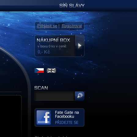
Síň slávy
Přihlásit se
|
Registrovat
v boxu 0 ks v ceně:
0,- Kč