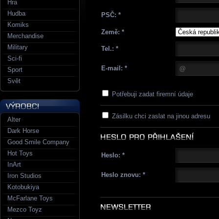
Hra
Hudba
PSČ:
Komiks
Země:
Merchandise
Military
Tel.:
Sci-fi
E-mail:
Sport
Svět
Potřebuji zadat firemní údaje
Zásilku chci zaslat na jinou adresu
Alter
Dark Horse
Good Smile Company
Hot Toys
Heslo:
InArt
Heslo znovu:
Iron Studios
Kotobukiya
McFarlane Toys
Mezco Toyz