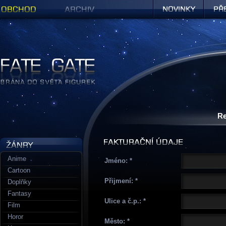
Obchod
Archiv
Novinky
Předob
Figurky a sošky | Fate Gate
Re
Anime
Jméno:
Cartoon
Přijmení:
Doplňky
Fantasy
Ulice a č.p.:
Film
Horor
Město: