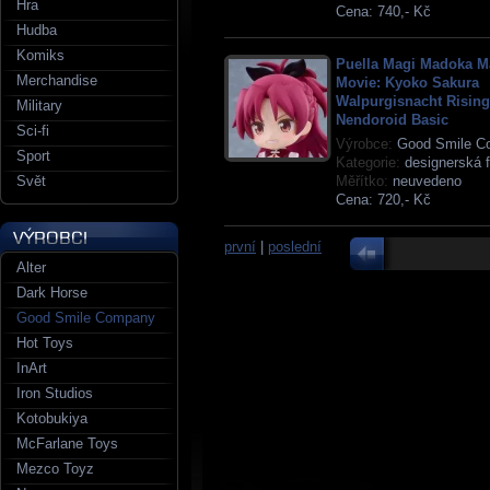
Hra
Cena:
740,- Kč
Hudba
Komiks
Puella Magi Madoka M
Merchandise
Movie: Kyoko Sakura
Walpurgisnacht Rising
Military
Nendoroid Basic
Sci-fi
Výrobce:
Good Smile C
Sport
Kategorie:
designerská f
Svět
Měřítko:
neuvedeno
Cena:
720,- Kč
první
|
poslední
Alter
Dark Horse
Good Smile Company
Hot Toys
InArt
Iron Studios
Kotobukiya
McFarlane Toys
Mezco Toyz