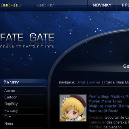
Obchod
Archiv
Novinky
Předob
Figurky a sošky | Fate Gate
Go
navigace:
Úvod
|
Anime
| Puella Magi M
Anime
Puella Magi Madoka M
Cartoon
Movie: Mami Tomo
Doplňky
Walpurgisnacht Rising
Fantasy
Nendoroid Basic
Film
Výrobce:
Good Smile C
Kategorie:
designerská f
Horor
Měřítko:
neuvedeno