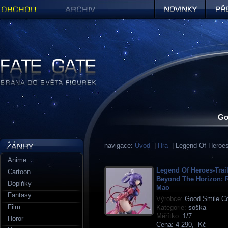
Obchod
Archiv
Novinky
Předob
Figurky a sošky | Fate Gate
Go
navigace:
Úvod
|
Hra
| Legend Of Heroe
Anime
Legend Of Heroes-Trai
Cartoon
Beyond The Horizon: R
Doplňky
Mao
Fantasy
Výrobce:
Good Smile C
Film
Kategorie:
soška
Měřítko:
1/7
Horor
Cena:
4 290,- Kč