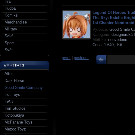
Hra
Hudba
Legend Of Heroes-Trail
Komiks
The Sky: Estelle Brigh
Merchandise
1st Chapter Nendoroid
Military
Výrobce:
Good Smile C
Kategorie:
designerská f
Sci-fi
Měřítko:
neuvedeno
Sport
Cena:
1 640,- Kč
Svět
první
|
poslední
Alter
Dark Horse
Good Smile Company
Hot Toys
InArt
Iron Studios
Kotobukiya
McFarlane Toys
Mezco Toyz