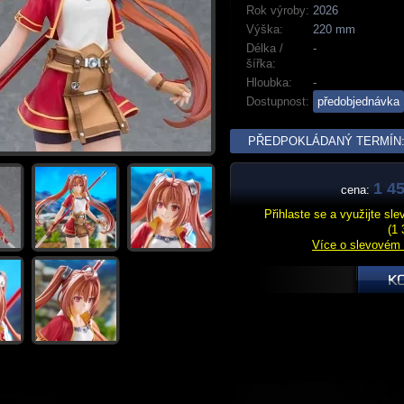
Rok výroby:
2026
Výška:
220 mm
Délka /
-
šířka:
Hloubka:
-
Dostupnost:
předobjednávka
PŘEDPOKLÁDANÝ TERMÍN: 
1 45
cena:
Přihlaste se a využijte sl
(1 
Více o slevovém