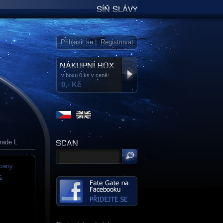
Síň slávy
Přihlásit se
|
Registrovat
v boxu 0 ks v ceně:
0,- Kč
rade L
pany
s