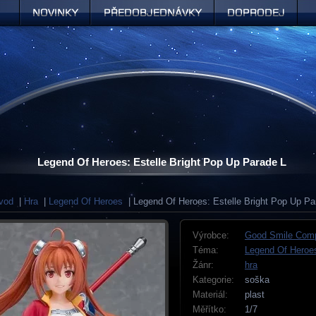
Novinky
Předobjednávky
Doprodej
Legend Of Heroes: Estelle Bright Pop Up Parade L
vod
|
Hra
|
Legend Of Heroes
| Legend Of Heroes: Estelle Bright Pop Up Pa
Výrobce:
Good Smile Com
Téma:
Legend Of Heroe
Žánr:
hra
Kategorie:
soška
Materiál:
plast
Měřítko:
1/7