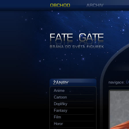
Obchod
Archiv
Figurky a sošky | Fate Gate
navigace:
Ú
Anime
Cartoon
Doplňky
Fantasy
Film
Horor