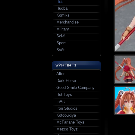
Hra
Hudba
Komiks
Merchandise
Military
Sci-fi
Sport
Svět
Alter
Dark Horse
Good Smile Company
Hot Toys
InArt
Iron Studios
Kotobukiya
McFarlane Toys
Mezco Toyz