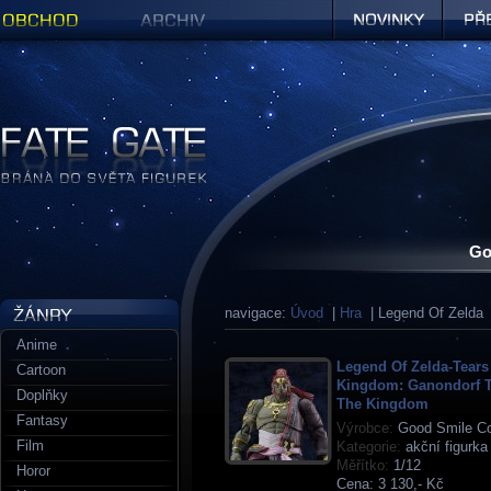
Obchod
Archiv
Novinky
Předob
Figurky a sošky | Fate Gate
Go
navigace:
Úvod
|
Hra
| Legend Of Zelda
Anime
Legend Of Zelda-Tears
Cartoon
Kingdom: Ganondorf T
Doplňky
The Kingdom
Fantasy
Výrobce:
Good Smile C
Film
Kategorie:
akční figurka
Měřítko:
1/12
Horor
Cena:
3 130,- Kč