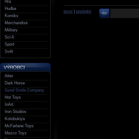
Hra
Hudba
první
|
poslední
Komiks
Merchandise
Military
Sci-fi
Sport
Svět
Alter
Dark Horse
Good Smile Company
Hot Toys
InArt
Iron Studios
Kotobukiya
McFarlane Toys
Mezco Toyz