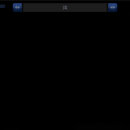
dní
[
1
]