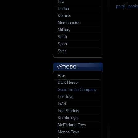
Hra
první
|
posle
Hudba
Komiks
Merchandise
Military
Sci-fi
Sport
Svět
Alter
Dark Horse
Good Smile Company
Hot Toys
InArt
Iron Studios
Kotobukiya
McFarlane Toys
Mezco Toyz