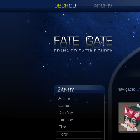
Obchod
Archiv
Figurky a sošky | Fate Gate
navigace:
Ú
Anime
Cartoon
Doplňky
Fantasy
Film
Horor