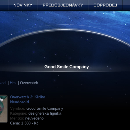
Novinky
Předobjednávky
Doprodej
Good Smile Company
vod
|
Hra
| Overwatch
Overwatch 2: Kiriko
Nendoroid
Výrobce:
Good Smile Company
Kategorie:
designerská figurka
Měřítko:
neuvedeno
Cena:
1 360,- Kč