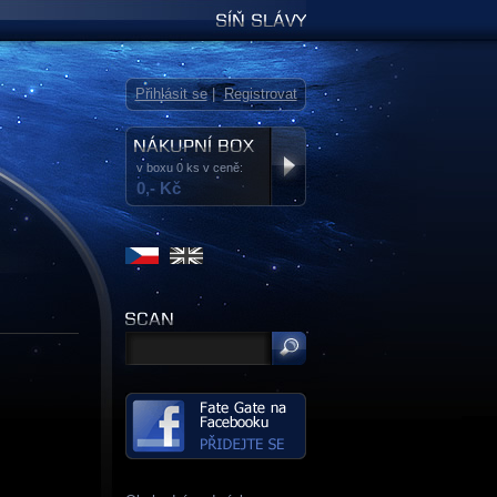
Síň slávy
Přihlásit se
|
Registrovat
v boxu 0 ks v ceně:
0,- Kč