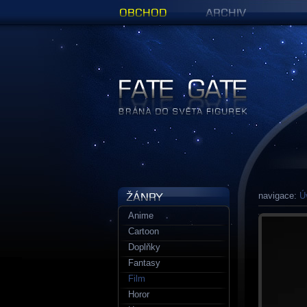
Obchod
Archiv
Figurky a sošky | Fate Gate
navigace:
Ú
Anime
Cartoon
Doplňky
Fantasy
Film
Horor