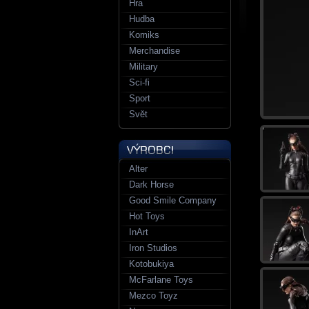
Hra
Hudba
Komiks
Merchandise
Military
Sci-fi
Sport
Svět
Alter
Dark Horse
Good Smile Company
Hot Toys
InArt
Iron Studios
Kotobukiya
McFarlane Toys
Mezco Toyz