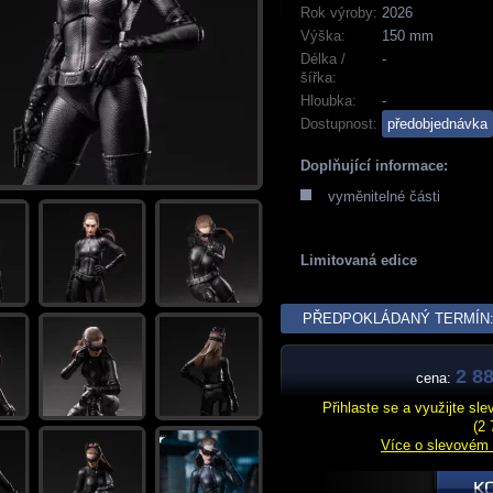
Rok výroby:
2026
Výška:
150 mm
Délka /
-
šířka:
Hloubka:
-
Dostupnost:
předobjednávka
Doplňující informace:
vyměnitelné části
Limitovaná edice
PŘEDPOKLÁDANÝ TERMÍN: 
2 88
cena:
Přihlaste se a využijte sl
(2 
Více o slevovém