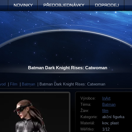
Novinky
Předobjednávky
Doprodej
Batman Dark Knight Rises: Catwoman
vod
|
Film
|
Batman
| Batman Dark Knight Rises: Catwoman
Výrobce:
InArt
Téma:
Batman
Žánr:
film
Kategorie:
akční figurka
Materiál:
kov, plast
Měřítko:
1/12