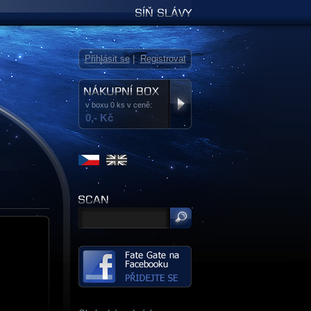
Síň slávy
Přihlásit se
|
Registrovat
v boxu 0 ks v ceně:
0,- Kč