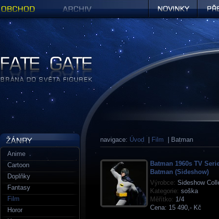
Obchod
Archiv
Novinky
Předob
Figurky a sošky | Fate Gate
navigace:
Úvod
|
Film
| Batman
Anime
Batman 1960s TV Serie
Cartoon
Batman (Sideshow)
Doplňky
Výrobce:
Sideshow Colle
Fantasy
Kategorie:
soška
Film
Měřítko:
1/4
Cena:
15 490,- Kč
Horor