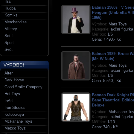
Hra
Batman 1960s TV Serie
Hudba
Penguin (Umbrella Vill
Komiks
1966)
Merchandise
Výrobce:
Mars Toys
Military
Kategorie:
akční figurka
Měřítko:
1/6
Sci-fi
Cena:
7 490,- Kč
Sport
Svět
Batman 1989: Bruce W
(Mr. W Nuts)
Výrobce:
Mars Toys
Kategorie:
akční figurka
Alter
Měřítko:
1/6
Dark Horse
Cena:
5 540,- Kč
Good Smile Company
Hot Toys
Batman Dark Knight Ri
Bane Theatrical Editio
InArt
Deluxe
Iron Studios
Výrobce:
McFarlane To
Kotobukiya
Kategorie:
akční figurka
McFarlane Toys
Měřítko:
1/10
Cena:
740,- Kč
Mezco Toyz