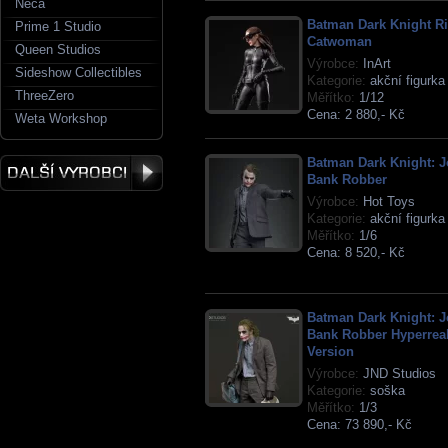
Neca
Batman Dark Knight Ri
Prime 1 Studio
Catwoman
Queen Studios
Výrobce:
InArt
Sideshow Collectibles
Kategorie:
akční figurka
ThreeZero
Měřítko:
1/12
Cena:
2 880,- Kč
Weta Workshop
Batman Dark Knight: J
Bank Robber
Výrobce:
Hot Toys
Kategorie:
akční figurka
Měřítko:
1/6
Cena:
8 520,- Kč
Batman Dark Knight: J
Bank Robber Hyperreal
Version
Výrobce:
JND Studios
Kategorie:
soška
Měřítko:
1/3
Cena:
73 890,- Kč