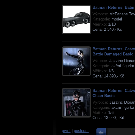
Batman Returns: Batmi
Výrobce:
McFarlane To
Kategorie:
model
Měřítko:
1/10
Cena:
2 340,- Kč
Batman Returns: Cat
Battle Damaged Basic
Výrobce:
Jazzinc Diora
Kategorie:
akční figurka
Měřítko:
1/6
Cena:
14 890,- Kč
Batman Returns: Cat
Clean Basic
Výrobce:
Jazzinc Diora
Kategorie:
akční figurka
Měřítko:
1/6
Cena:
13 990,- Kč
první
|
poslední