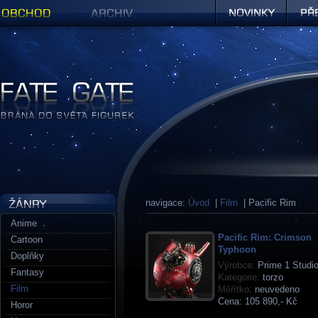
Obchod
Archiv
Novinky
Předob
Figurky a sošky | Fate Gate
navigace:
Úvod
|
Film
| Pacific Rim
Anime
Pacific Rim: Crimson
Cartoon
Typhoon
Doplňky
Výrobce:
Prime 1 Studi
Fantasy
Kategorie:
torzo
Film
Měřítko:
neuvedeno
Cena:
105 890,- Kč
Horor