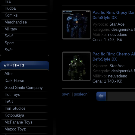
Hra
Hudba
Pacific Rim: Gipsy Da
Komiks
DefoStyle DX
Merchandise
Výrobce:
Star Ace
Military
Kategorie:
designerská f
Měřítko:
neuvedeno
Sci-fi
Cena:
1 740,- Kč
Sport
Svět
Pacific Rim: Cherno A
DefoStyle DX
Výrobce:
Star Ace
Kategorie:
designerská f
Alter
Měřítko:
neuvedeno
Dark Horse
Cena:
1 740,- Kč
Good Smile Company
první
|
poslední
Hot Toys
InArt
Iron Studios
Kotobukiya
McFarlane Toys
Mezco Toyz