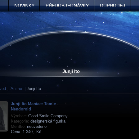
Novinky
Předobjednávky
Doprodej
Junji Ito
vod
|
Anime
| Junji Ito
Junji Ito Maniac: Tomie
Nendoroid
Výrobce:
Good Smile Company
Kategorie:
designerská figurka
Měřítko:
neuvedeno
Cena:
1 340,- Kč