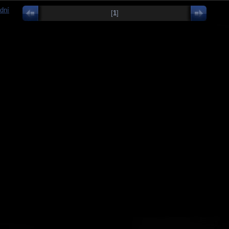
dní
[
1
]