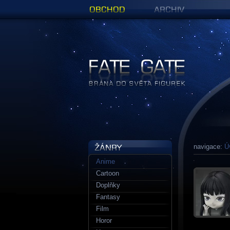
Obchod
Archiv
Figurky a sošky | Fate Gate
navigace:
Ú
Anime
Cartoon
Doplňky
Fantasy
Film
Horor