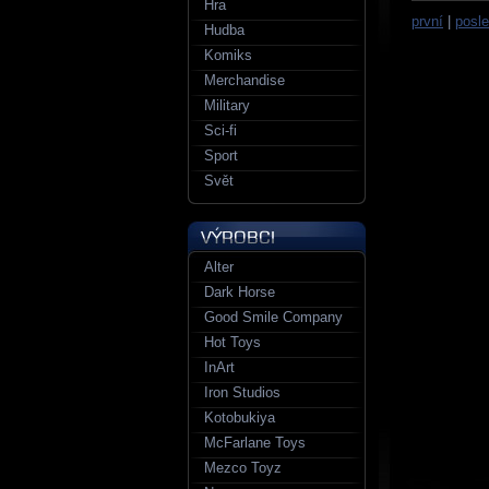
Hra
první
|
posle
Hudba
Komiks
Merchandise
Military
Sci-fi
Sport
Svět
Alter
Dark Horse
Good Smile Company
Hot Toys
InArt
Iron Studios
Kotobukiya
McFarlane Toys
Mezco Toyz