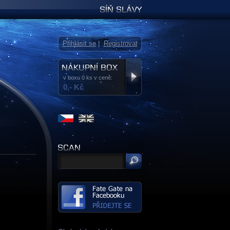
Síň slávy
Přihlásit se
|
Registrovat
v boxu 0 ks v ceně:
0,- Kč