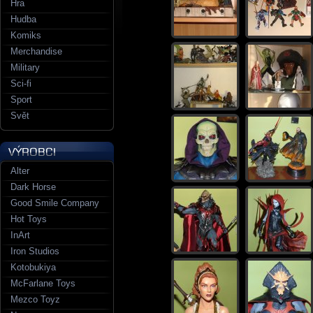
Hra
Hudba
Komiks
Merchandise
Military
Sci-fi
Sport
Svět
Alter
Dark Horse
Good Smile Company
Hot Toys
InArt
Iron Studios
Kotobukiya
McFarlane Toys
Mezco Toyz