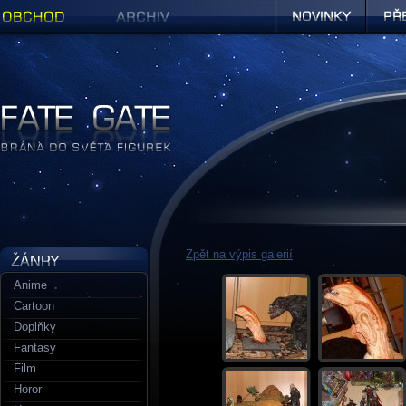
Obchod
Archiv
Novinky
Předob
Figurky a sošky | Fate Gate
Zpět na výpis galerií
Anime
Cartoon
Doplňky
Fantasy
Film
Horor