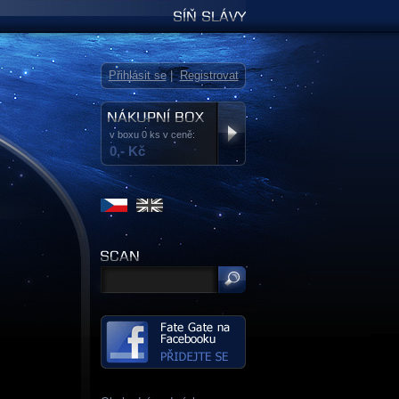
Síň slávy
Přihlásit se
|
Registrovat
v boxu 0 ks v ceně:
0,- Kč