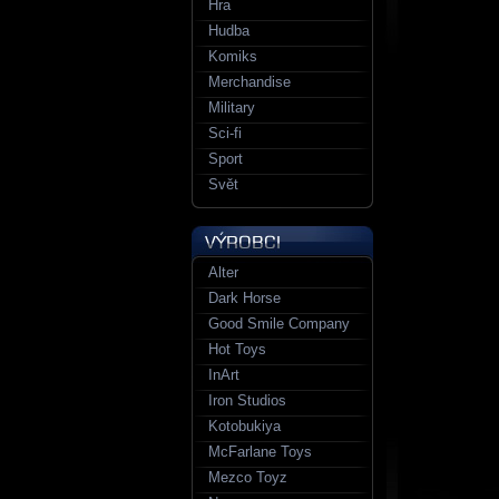
Hra
Hudba
Komiks
Merchandise
Military
Sci-fi
Sport
Svět
Alter
Dark Horse
Good Smile Company
Hot Toys
InArt
Iron Studios
Kotobukiya
McFarlane Toys
Mezco Toyz