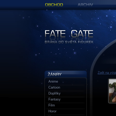
Obchod
Archiv
Figurky a sošky | Fate Gate
Zpět na výpi
Anime
Cartoon
Doplňky
Fantasy
Film
Horor