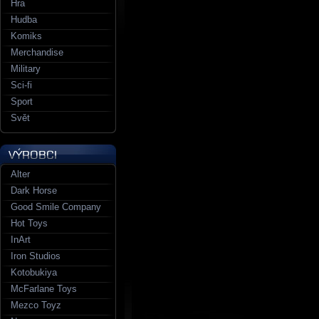
Hra
Hudba
Komiks
Merchandise
Military
Sci-fi
Sport
Svět
Alter
Dark Horse
Good Smile Company
Hot Toys
InArt
Iron Studios
Kotobukiya
McFarlane Toys
Mezco Toyz