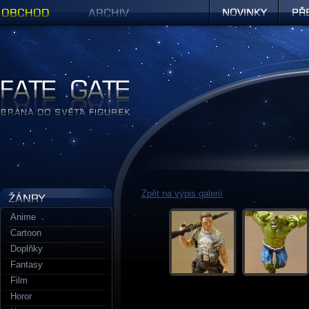
Obchod
Archiv
Novinky
Předob
Figurky a sošky | Fate Gate
Zpět na výpis galerií
Anime
Cartoon
Doplňky
Fantasy
Film
Horor