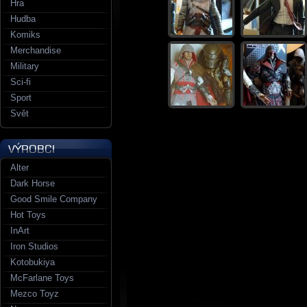
Hra
Hudba
Komiks
Merchandise
Military
Sci-fi
Sport
Svět
Alter
Dark Horse
Good Smile Company
Hot Toys
InArt
Iron Studios
Kotobukiya
McFarlane Toys
Mezco Toyz