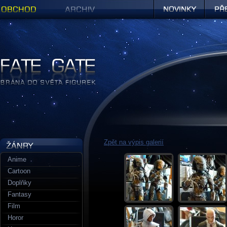
Obchod
Archiv
Novinky
Předob
Figurky a sošky | Fate Gate
Zpět na výpis galerií
Anime
Cartoon
Doplňky
Fantasy
Film
Horor