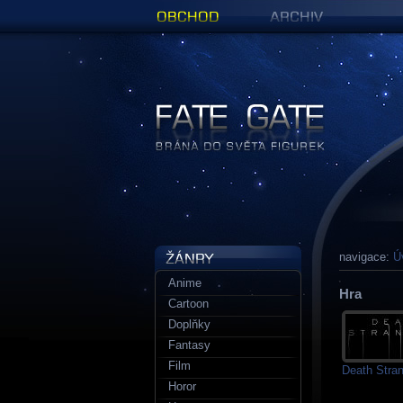
Obchod
Archiv
Figurky a sošky | Fate Gate
navigace:
Ú
Anime
Hra
Cartoon
Doplňky
Fantasy
Film
Death Stra
Horor