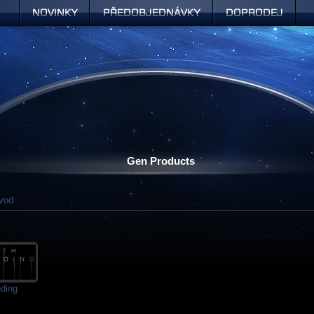
Novinky
Předobjednávky
Doprodej
Gen Products
vod
nding