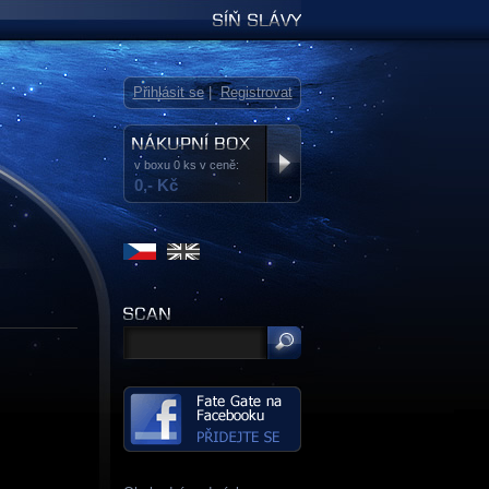
Síň slávy
Přihlásit se
|
Registrovat
v boxu 0 ks v ceně:
0,- Kč