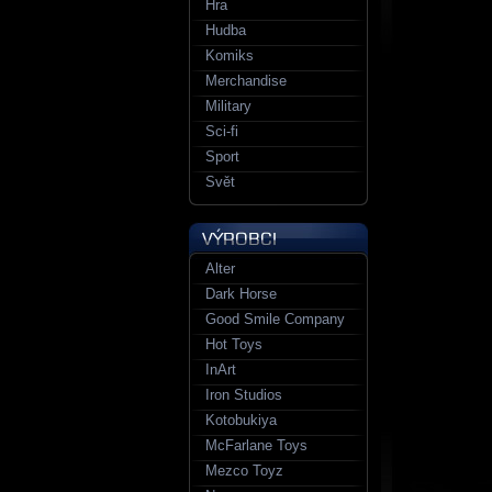
Hra
Hudba
Komiks
Merchandise
Military
Sci-fi
Sport
Svět
Alter
Dark Horse
Good Smile Company
Hot Toys
InArt
Iron Studios
Kotobukiya
McFarlane Toys
Mezco Toyz