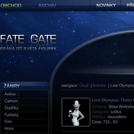
Obchod
Archiv
Novinky
Předob
Figurky a sošky | Fate Gate
navigace:
Úvod
|
Komiks
| Lore Olympu
Anime
Lore Olympus: Thetis 
Cartoon
Výrobce:
Weta Worksho
Doplňky
Kategorie:
soška
Fantasy
Měřítko:
neuvedeno
Film
Cena:
710,- Kč
Horor