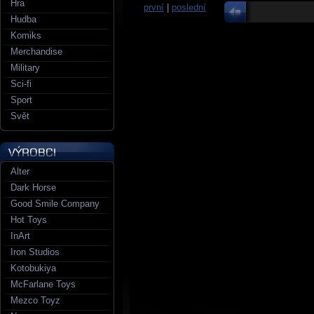
Hra
první
|
poslední
Hudba
Komiks
Merchandise
Military
Sci-fi
Sport
Svět
Alter
Dark Horse
Good Smile Company
Hot Toys
InArt
Iron Studios
Kotobukiya
McFarlane Toys
Mezco Toyz