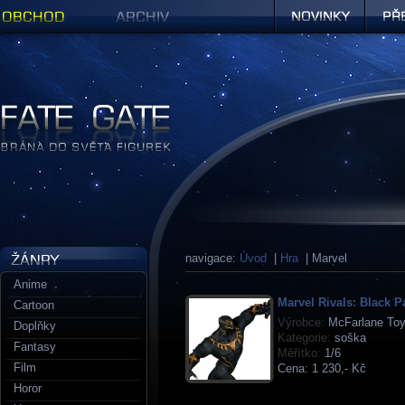
Obchod
Archiv
Novinky
Předob
Figurky a sošky | Fate Gate
navigace:
Úvod
|
Hra
| Marvel
Anime
Marvel Rivals: Black P
Cartoon
Výrobce:
McFarlane To
Doplňky
Kategorie:
soška
Fantasy
Měřítko:
1/6
Film
Cena:
1 230,- Kč
Horor