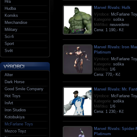
Hra
Marvel Rivals: Hulk
Hudba
Výrobce:
McFarlane To
Komiks
Kategorie:
soška
Merchandise
Měřítko:
neuvedeno
Military
Cena:
1 190,- Kč
Sci-fi
Sport
Marvel Rivals: Iron Ma
Svět
Platinum
Výrobce:
McFarlane To
Kategorie:
soška
Měřítko:
1/6
Cena:
770,- Kč
Alter
Dark Horse
Good Smile Company
Marvel Rivals: Mr. Fant
Hot Toys
Výrobce:
McFarlane To
Kategorie:
soška
InArt
Měřítko:
1/6
Iron Studios
Cena:
1 230,- Kč
Kotobukiya
McFarlane Toys
Marvel Rivals: Spider
Mezco Toyz
Platinum