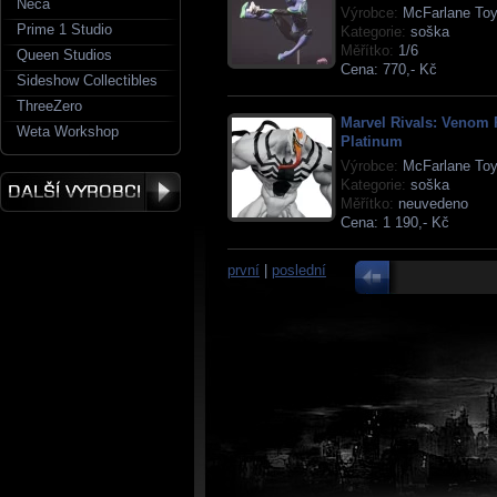
Neca
Výrobce:
McFarlane To
Prime 1 Studio
Kategorie:
soška
Měřítko:
1/6
Queen Studios
Cena:
770,- Kč
Sideshow Collectibles
ThreeZero
Marvel Rivals: Venom
Weta Workshop
Platinum
Výrobce:
McFarlane To
Kategorie:
soška
Měřítko:
neuvedeno
Cena:
1 190,- Kč
první
|
poslední