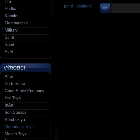
Hra
první
|
poslední
Hudba
Komiks
Merchandise
Military
Sci-fi
Sport
Svět
Alter
Dark Horse
Good Smile Company
Hot Toys
InArt
Iron Studios
Kotobukiya
McFarlane Toys
Mezco Toyz