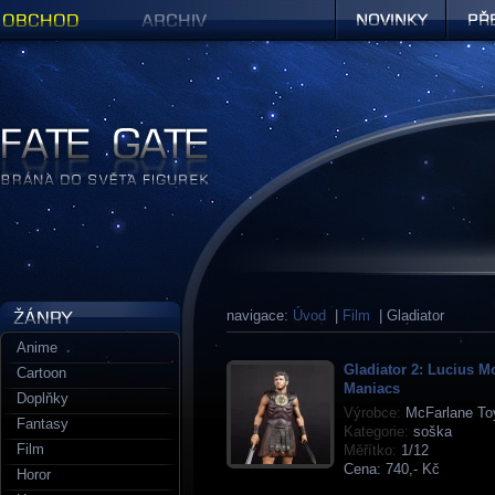
Obchod
Archiv
Novinky
Předob
Figurky a sošky | Fate Gate
navigace:
Úvod
|
Film
| Gladiator
Anime
Gladiator 2: Lucius M
Cartoon
Maniacs
Doplňky
Výrobce:
McFarlane To
Fantasy
Kategorie:
soška
Film
Měřítko:
1/12
Cena:
740,- Kč
Horor