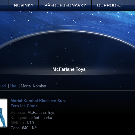
Novinky
Předobjednávky
Doprodej
McFarlane Toys
vod
|
Hra
| Mortal Kombat
Mortal Kombat Klassics: Sub-
Zero Ice Clone
Výrobce:
McFarlane Toys
Kategorie:
akční figurka
Měřítko:
1/10
Cena:
640,- Kč