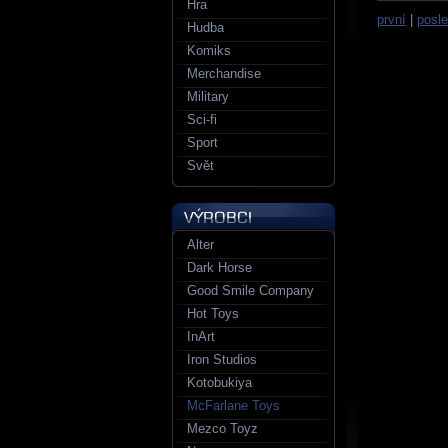
Hra
první
|
posle
Hudba
Komiks
Merchandise
Military
Sci-fi
Sport
Svět
Alter
Dark Horse
Good Smile Company
Hot Toys
InArt
Iron Studios
Kotobukiya
McFarlane Toys
Mezco Toyz