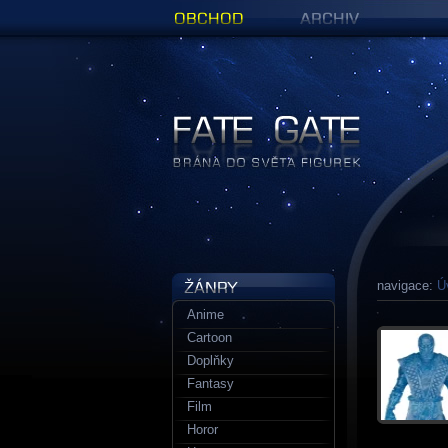
Obchod
Archiv
Figurky a sošky | Fate Gate
navigace:
Ú
Anime
Cartoon
Doplňky
Fantasy
Film
Horor