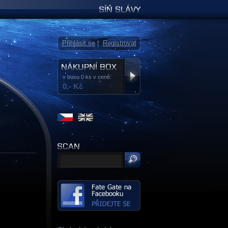
Síň slávy
Přihlásit se
|
Registrovat
v boxu 0 ks v ceně:
0,- Kč