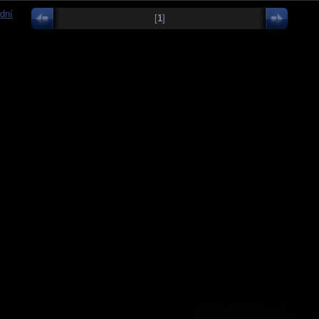
dní
[
1
]