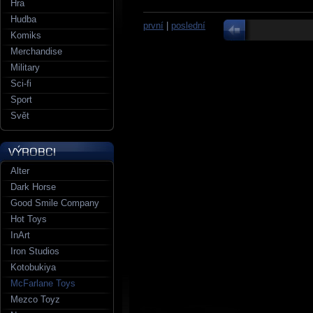
Hra
Hudba
první
|
poslední
Komiks
Merchandise
Military
Sci-fi
Sport
Svět
Alter
Dark Horse
Good Smile Company
Hot Toys
InArt
Iron Studios
Kotobukiya
McFarlane Toys
Mezco Toyz