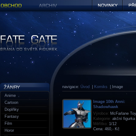
Obchod
Archiv
Novinky
Předob
Figurky a sošky | Fate Gate
navigace:
Úvod
|
Komiks
| Image
Anime
Image 10th Anni:
Cartoon
Shadowhawk
Doplňky
Výrobce:
McFarlane To
Fantasy
Kategorie:
akční figurka
Film
Měřítko:
1/12
Cena:
460,- Kč
Horor