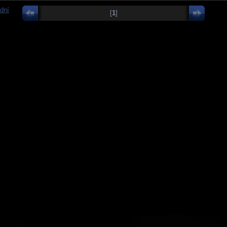
dní
[
1
]