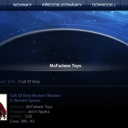
Novinky
Předobjednávky
Doprodej
McFarlane Toys
vod
|
Hra
| Call Of Duty
Call Of Duty-Modern Warfare
2: Burned Spawn
Výrobce:
McFarlane Toys
Kategorie:
akční figurka
Měřítko:
1/10
Cena:
380,- Kč