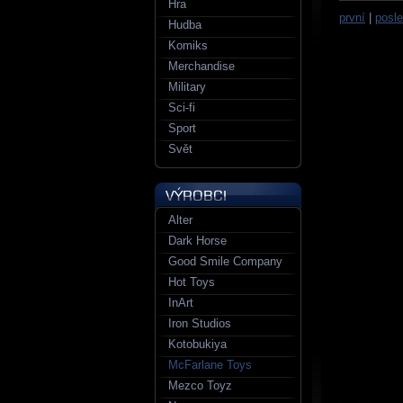
Hra
první
|
posle
Hudba
Komiks
Merchandise
Military
Sci-fi
Sport
Svět
Alter
Dark Horse
Good Smile Company
Hot Toys
InArt
Iron Studios
Kotobukiya
McFarlane Toys
Mezco Toyz