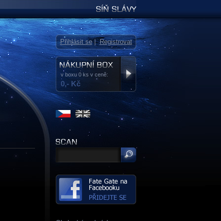
Síň slávy
Přihlásit se
|
Registrovat
v boxu 0 ks v ceně:
0,- Kč