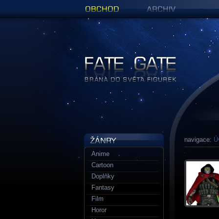
Obchod
Archiv
Figurky a sošky | Fate Gate
navigace:
Ú
Anime
Cartoon
Doplňky
Fantasy
Film
Horor