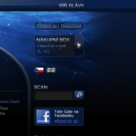
Síň slávy
Přihlásit se
|
Registrovat
v boxu 0 ks v ceně:
0,- Kč
pawn Vault
Toys
rka