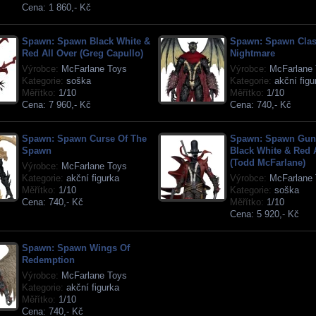
Cena:
1 860,- Kč
Spawn: Spawn Black White &
Spawn: Spawn Clas
Red All Over (Greg Capullo)
Nightmare
Výrobce:
McFarlane Toys
Výrobce:
McFarlane 
Kategorie:
soška
Kategorie:
akční figu
Měřítko:
1/10
Měřítko:
1/10
Cena:
7 960,- Kč
Cena:
740,- Kč
Spawn: Spawn Curse Of The
Spawn: Spawn Guns
Spawn
Black White & Red 
(Todd McFarlane)
Výrobce:
McFarlane Toys
Kategorie:
akční figurka
Výrobce:
McFarlane 
Měřítko:
1/10
Kategorie:
soška
Cena:
740,- Kč
Měřítko:
1/10
Cena:
5 920,- Kč
Spawn: Spawn Wings Of
Redemption
Výrobce:
McFarlane Toys
Kategorie:
akční figurka
Měřítko:
1/10
Cena:
740,- Kč