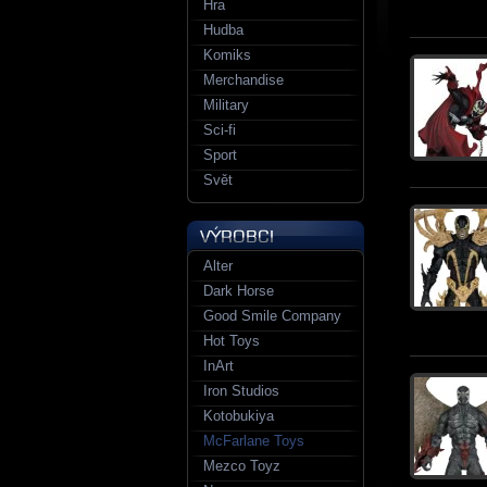
Hra
Hudba
Komiks
Merchandise
Military
Sci-fi
Sport
Svět
Alter
Dark Horse
Good Smile Company
Hot Toys
InArt
Iron Studios
Kotobukiya
McFarlane Toys
Mezco Toyz