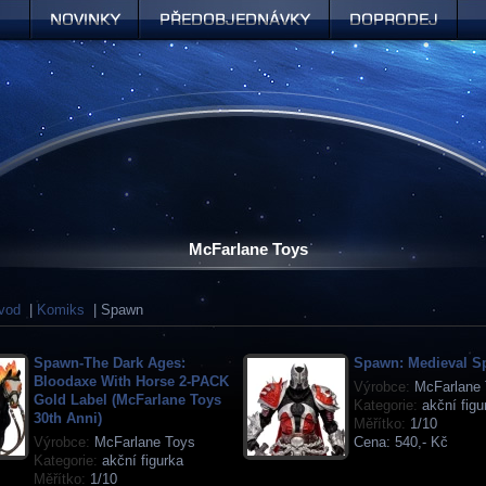
Novinky
Předobjednávky
Doprodej
McFarlane Toys
vod
|
Komiks
| Spawn
Spawn-The Dark Ages:
Spawn: Medieval S
Bloodaxe With Horse 2-PACK
Výrobce:
McFarlane 
Gold Label (McFarlane Toys
Kategorie:
akční figu
30th Anni)
Měřítko:
1/10
Výrobce:
McFarlane Toys
Cena:
540,- Kč
Kategorie:
akční figurka
Měřítko:
1/10