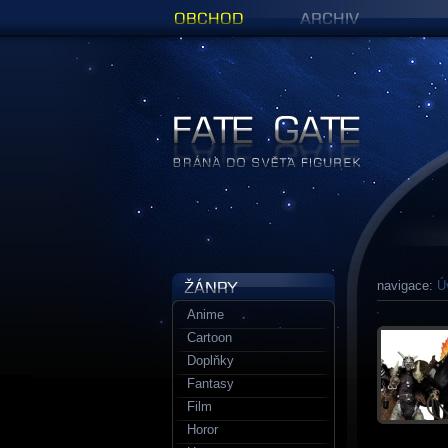
Obchod
Archiv
Figurky a sošky | Fate Gate
navigace:
Ú
Anime
Cartoon
Doplňky
Fantasy
Film
Horor