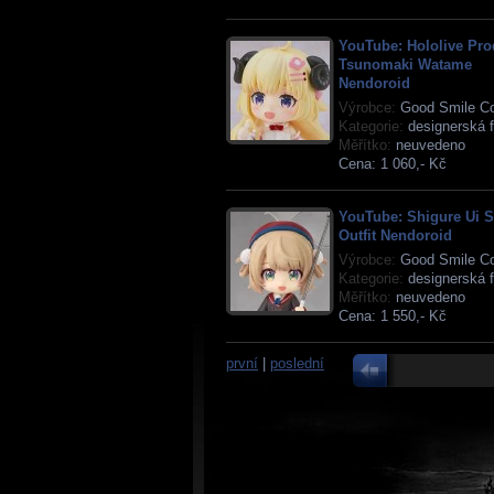
YouTube: Hololive Pro
Tsunomaki Watame
Nendoroid
Výrobce:
Good Smile C
Kategorie:
designerská f
Měřítko:
neuvedeno
Cena:
1 060,- Kč
YouTube: Shigure Ui S
Outfit Nendoroid
Výrobce:
Good Smile C
Kategorie:
designerská f
Měřítko:
neuvedeno
Cena:
1 550,- Kč
první
|
poslední