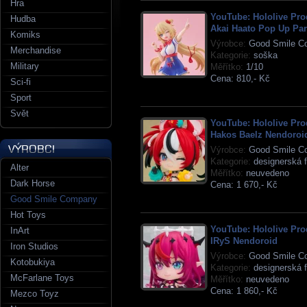
Hra
YouTube: Hololive Pro
Hudba
Akai Haato Pop Up Pa
Komiks
Výrobce:
Good Smile C
Merchandise
Kategorie:
soška
Military
Měřítko:
1/10
Cena:
810,- Kč
Sci-fi
Sport
Svět
YouTube: Hololive Pro
Hakos Baelz Nendoroi
Výrobce:
Good Smile C
Kategorie:
designerská f
Alter
Měřítko:
neuvedeno
Dark Horse
Cena:
1 670,- Kč
Good Smile Company
Hot Toys
YouTube: Hololive Pro
InArt
IRyS Nendoroid
Iron Studios
Výrobce:
Good Smile C
Kotobukiya
Kategorie:
designerská f
McFarlane Toys
Měřítko:
neuvedeno
Cena:
1 860,- Kč
Mezco Toyz