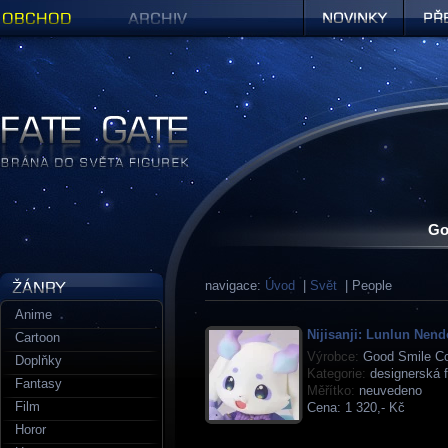
Obchod
Archiv
Novinky
Předob
Figurky a sošky | Fate Gate
Go
navigace:
Úvod
|
Svět
| People
Anime
Nijisanji: Lunlun Nend
Cartoon
Výrobce:
Good Smile C
Doplňky
Kategorie:
designerská f
Fantasy
Měřítko:
neuvedeno
Film
Cena:
1 320,- Kč
Horor