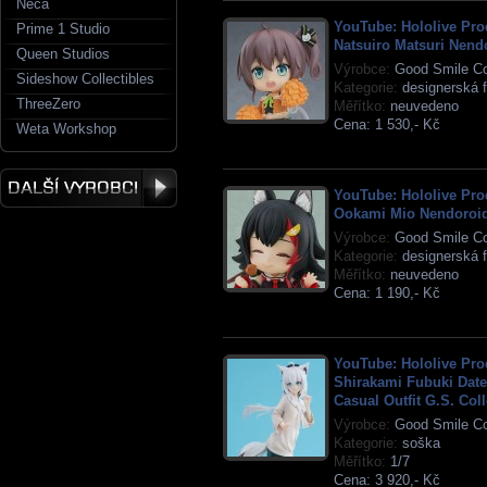
Neca
YouTube: Hololive Pro
Prime 1 Studio
Natsuiro Matsuri Nend
Queen Studios
Výrobce:
Good Smile C
Sideshow Collectibles
Kategorie:
designerská f
ThreeZero
Měřítko:
neuvedeno
Cena:
1 530,- Kč
Weta Workshop
YouTube: Hololive Pro
Ookami Mio Nendoroi
Výrobce:
Good Smile C
Kategorie:
designerská f
Měřítko:
neuvedeno
Cena:
1 190,- Kč
YouTube: Hololive Pro
Shirakami Fubuki Date
Casual Outfit G.S. Col
Výrobce:
Good Smile C
Kategorie:
soška
Měřítko:
1/7
Cena:
3 920,- Kč