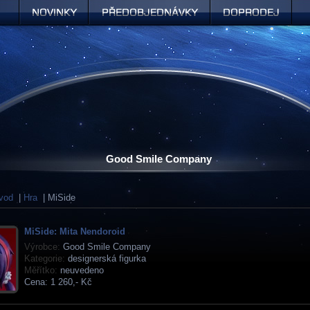
Novinky
Předobjednávky
Doprodej
Good Smile Company
vod
|
Hra
| MiSide
MiSide: Mita Nendoroid
Výrobce:
Good Smile Company
Kategorie:
designerská figurka
Měřítko:
neuvedeno
Cena:
1 260,- Kč