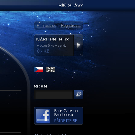
Síň slávy
Přihlásit se
|
Registrovat
v boxu 0 ks v ceně:
0,- Kč