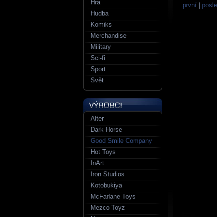
Hra
první
|
posle
Hudba
Komiks
Merchandise
Military
Sci-fi
Sport
Svět
Alter
Dark Horse
Good Smile Company
Hot Toys
InArt
Iron Studios
Kotobukiya
McFarlane Toys
Mezco Toyz