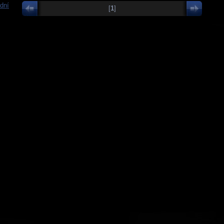
dní
[
1
]