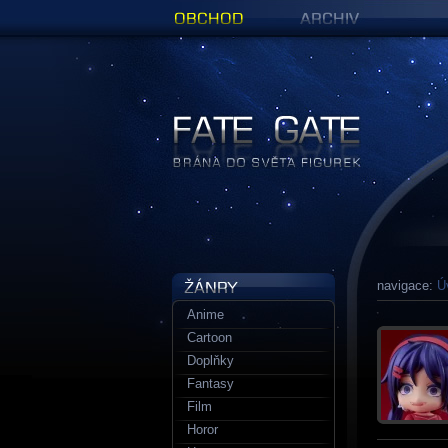
Obchod
Archiv
Figurky a sošky | Fate Gate
navigace:
Ú
Anime
Cartoon
Doplňky
Fantasy
Film
Horor