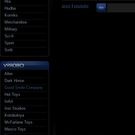
Hra
první
|
poslední
Hudba
Komiks
Merchandise
Military
Sci-fi
Sport
Svět
Alter
Dark Horse
Good Smile Company
Hot Toys
InArt
Iron Studios
Kotobukiya
McFarlane Toys
Mezco Toyz