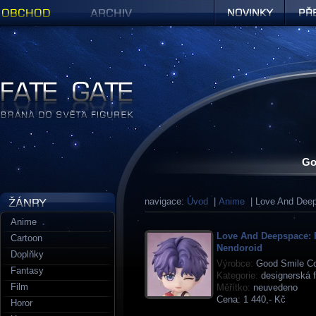
Obchod
Archiv
Novinky
Předob
Figurky a sošky | Fate Gate
Go
navigace:
Úvod
|
Anime
| Love And Dee
Anime
Love And Deepspace: 
Cartoon
Nendoroid
Doplňky
Výrobce:
Good Smile C
Fantasy
Kategorie:
designerská f
Film
Měřítko:
neuvedeno
Cena:
1 440,- Kč
Horor