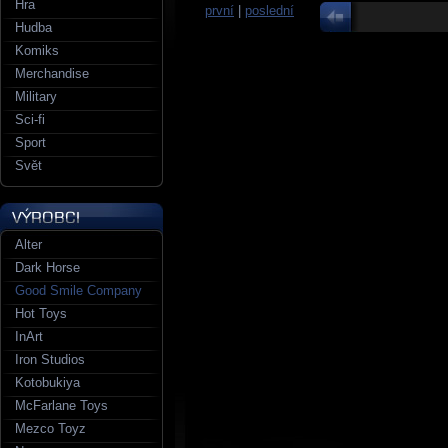
Hra
první
|
poslední
Hudba
Komiks
Merchandise
Military
Sci-fi
Sport
Svět
Alter
Dark Horse
Good Smile Company
Hot Toys
InArt
Iron Studios
Kotobukiya
McFarlane Toys
Mezco Toyz