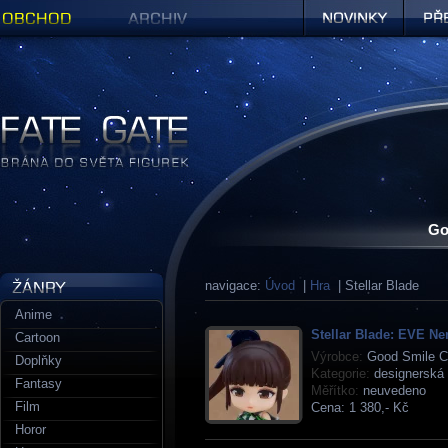
Obchod
Archiv
Novinky
Předob
Figurky a sošky | Fate Gate
Go
navigace:
Úvod
|
Hra
| Stellar Blade
Anime
Stellar Blade: EVE N
Cartoon
Výrobce:
Good Smile 
Doplňky
Kategorie:
designerská 
Fantasy
Měřítko:
neuvedeno
Film
Cena:
1 380,- Kč
Horor