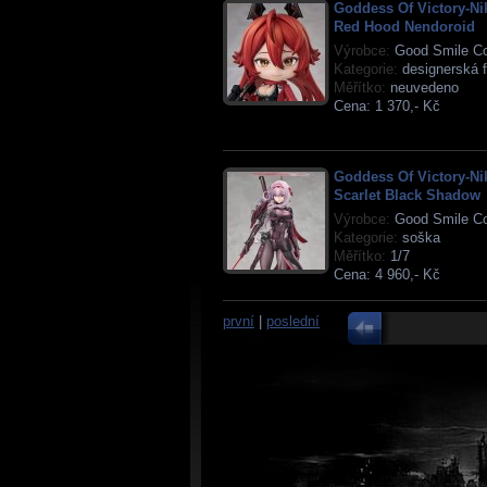
Goddess Of Victory-Ni
Red Hood Nendoroid
Výrobce:
Good Smile C
Kategorie:
designerská f
Měřítko:
neuvedeno
Cena:
1 370,- Kč
Goddess Of Victory-Ni
Scarlet Black Shadow
Výrobce:
Good Smile C
Kategorie:
soška
Měřítko:
1/7
Cena:
4 960,- Kč
první
|
poslední