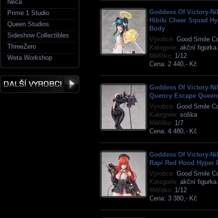
Neca
Goddess Of Victory-Ni
Prime 1 Studio
Hibiki Cheer Squad Hy
Queen Studios
Body
Sideshow Collectibles
Výrobce:
Good Smile C
ThreeZero
Kategorie:
akční figurka
Měřítko:
1/12
Weta Workshop
Cena:
2 440,- Kč
Goddess Of Victory-Ni
Quency Escape Queen
Výrobce:
Good Smile C
Kategorie:
soška
Měřítko:
1/7
Cena:
4 480,- Kč
Goddess Of Victory-Ni
Rapi Red Hood Hyper 
Výrobce:
Good Smile C
Kategorie:
akční figurka
Měřítko:
1/12
Cena:
3 380,- Kč