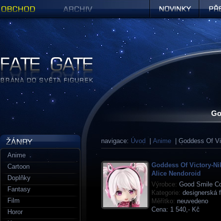
Obchod
Archiv
Novinky
Předob
Figurky a sošky | Fate Gate
Go
navigace:
Úvod
|
Anime
| Goddess Of Vi
Anime
Goddess Of Victory-Ni
Cartoon
Alice Nendoroid
Doplňky
Výrobce:
Good Smile C
Fantasy
Kategorie:
designerská f
Film
Měřítko:
neuvedeno
Cena:
1 540,- Kč
Horor