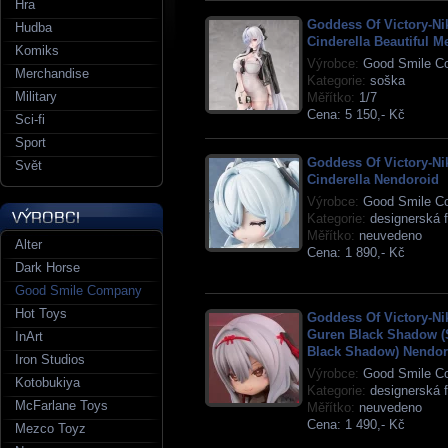
Hra
Goddess Of Victory-Ni
Hudba
Cinderella Beautiful M
Komiks
Výrobce:
Good Smile C
Merchandise
Kategorie:
soška
Military
Měřítko:
1/7
Cena:
5 150,- Kč
Sci-fi
Sport
Goddess Of Victory-Ni
Svět
Cinderella Nendoroid
Výrobce:
Good Smile C
Kategorie:
designerská f
Měřítko:
neuvedeno
Alter
Cena:
1 890,- Kč
Dark Horse
Good Smile Company
Hot Toys
Goddess Of Victory-Ni
Guren Black Shadow (S
InArt
Black Shadow) Nendor
Iron Studios
Výrobce:
Good Smile C
Kotobukiya
Kategorie:
designerská f
McFarlane Toys
Měřítko:
neuvedeno
Cena:
1 490,- Kč
Mezco Toyz