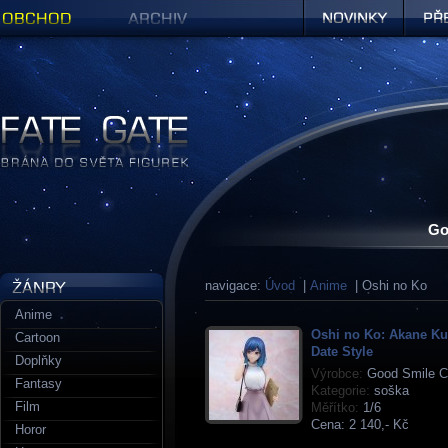
Obchod
Archiv
Novinky
Předob
Figurky a sošky | Fate Gate
Go
navigace:
Úvod
|
Anime
| Oshi no Ko
Anime
Oshi no Ko: Akane K
Cartoon
Date Style
Doplňky
Výrobce:
Good Smile 
Fantasy
Kategorie:
soška
Film
Měřítko:
1/6
Cena:
2 140,- Kč
Horor