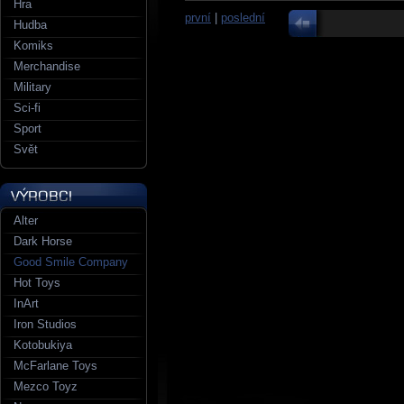
Hra
první
|
poslední
Hudba
Komiks
Merchandise
Military
Sci-fi
Sport
Svět
Alter
Dark Horse
Good Smile Company
Hot Toys
InArt
Iron Studios
Kotobukiya
McFarlane Toys
Mezco Toyz