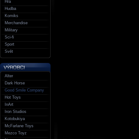
Hra
Hudba
Komiks
Merchandise
Military
Sci-fi
Sport
Svět
Alter
Dark Horse
Good Smile Company
Hot Toys
InArt
Iron Studios
Kotobukiya
McFarlane Toys
Mezco Toyz