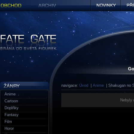
Obchod
Archiv
Novinky
Předob
Figurky a sošky | Fate Gate
Go
navigace:
Úvod
|
Anime
| Shakugan no 
Anime
Nebyly 
Cartoon
Doplňky
Fantasy
Film
Horor