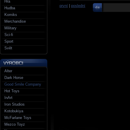
Hra
první
|
poslední
Hudba
Komiks
Merchandise
Military
Sci-fi
Sport
Svět
Alter
Dark Horse
Good Smile Company
Hot Toys
InArt
Iron Studios
Kotobukiya
McFarlane Toys
Mezco Toyz