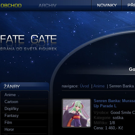
Obchod
Archiv
Novinky
Předob
Figurky a sošky | Fate Gate
Go
navigace:
Úvod
|
Anime
| Senren Banka
Anime
Senren Banka: Muras
Cartoon
Up Parade L
Doplňky
Výrobce:
Good Smile 
Fantasy
Kategorie:
soška
Film
Měřítko:
1/8
Cena:
1 460,- Kč
Horor