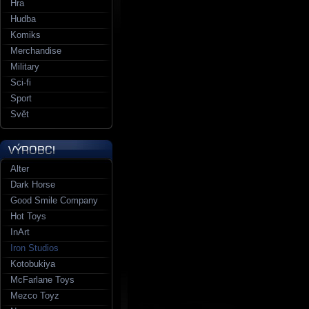
Hra
Hudba
Komiks
Merchandise
Military
Sci-fi
Sport
Svět
Alter
Dark Horse
Good Smile Company
Hot Toys
InArt
Iron Studios
Kotobukiya
McFarlane Toys
Mezco Toyz