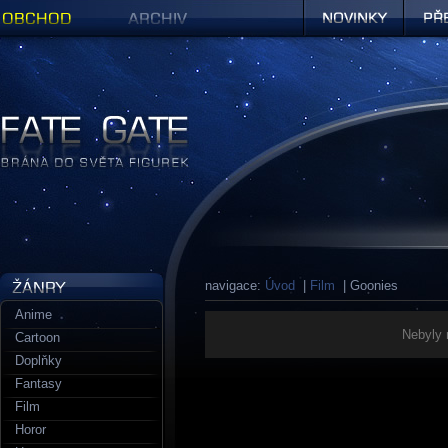
Obchod
Archiv
Novinky
Předob
Figurky a sošky | Fate Gate
navigace:
Úvod
|
Film
| Goonies
Anime
Nebyly 
Cartoon
Doplňky
Fantasy
Film
Horor