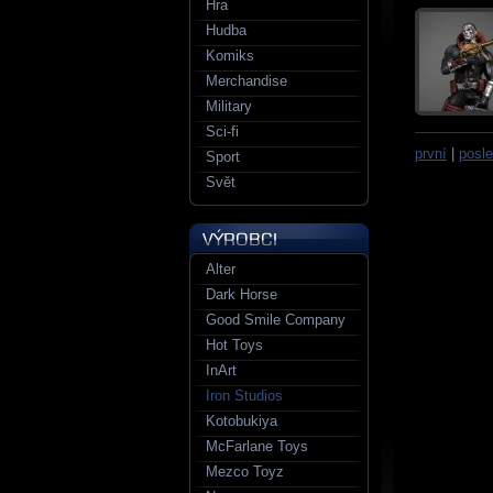
Hra
Hudba
Komiks
Merchandise
Military
Sci-fi
první
|
posle
Sport
Svět
Alter
Dark Horse
Good Smile Company
Hot Toys
InArt
Iron Studios
Kotobukiya
McFarlane Toys
Mezco Toyz