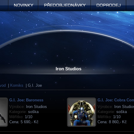
Novinky
Předobjednávky
Doprodej
Iron Studios
vod
|
Komiks
| G.I. Joe
G.I. Joe: Baroness
G.I. Joe: Cobra C
Výrobce:
Iron Studios
Výrobce:
Iron Studio
Kategorie:
soška
Kategorie:
soška
Měřítko:
1/10
Měřítko:
1/10
Cena:
5 690,- Kč
Cena:
8 860,- Kč