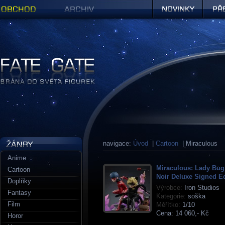
Obchod
Archiv
Novinky
Předob
Figurky a sošky | Fate Gate
navigace:
Úvod
|
Cartoon
| Miraculous
Anime
Miraculous: Lady Bug
Cartoon
Noir Deluxe Signed Ed
Doplňky
Výrobce:
Iron Studios
Fantasy
Kategorie:
soška
Film
Měřítko:
1/10
Cena:
14 060,- Kč
Horor