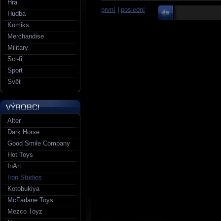
Hra
první
|
poslední
Hudba
Komiks
Merchandise
Military
Sci-fi
Sport
Svět
Alter
Dark Horse
Good Smile Company
Hot Toys
InArt
Iron Studios
Kotobukiya
McFarlane Toys
Mezco Toyz