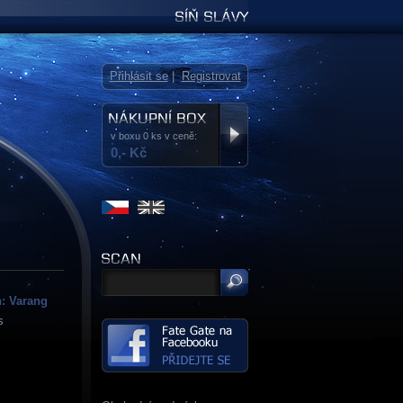
Síň slávy
Přihlásit se
|
Registrovat
v boxu 0 ks v ceně:
0,- Kč
h: Varang
s