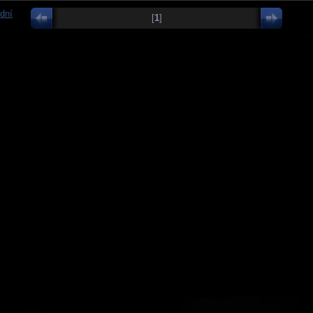
dní
[
1
]