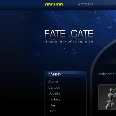
Obchod
Archiv
Figurky a sošky | Fate Gate
navigace:
Ú
Anime
Cartoon
Doplňky
Fantasy
Film
Horor