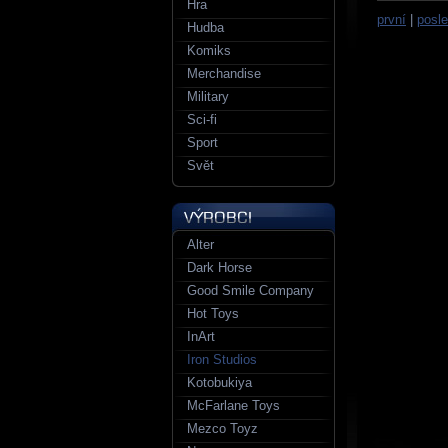
Hra
první
|
posle
Hudba
Komiks
Merchandise
Military
Sci-fi
Sport
Svět
Alter
Dark Horse
Good Smile Company
Hot Toys
InArt
Iron Studios
Kotobukiya
McFarlane Toys
Mezco Toyz