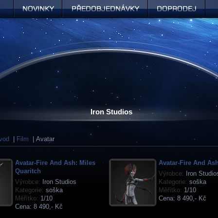
Novinky
Předobjednávky
Doprodej
Iron Studios
vod
|
Film
| Avatar
Avatar-Fire And Ash: Miles
Avatar-Fire And As
Quaritch
Výrobce:
Iron Studio
Výrobce:
Iron Studios
Kategorie:
soška
Kategorie:
soška
Měřítko:
1/10
Měřítko:
1/10
Cena:
8 490,- Kč
Cena:
8 490,- Kč