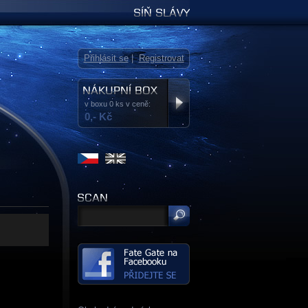
Síň slávy
Přihlásit se
|
Registrovat
v boxu 0 ks v ceně:
0,- Kč