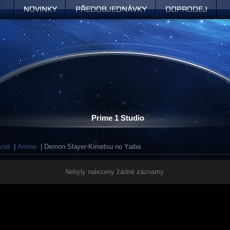
Novinky
Předobjednávky
Doprodej
Prime 1 Studio
vod
|
Anime
| Demon Slayer-Kimetsu no Yaiba
Nebyly nalezeny žádné záznamy.