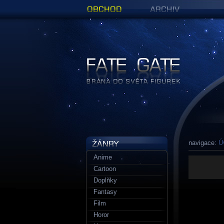
Obchod
Archiv
Figurky a sošky | Fate Gate
navigace:
Ú
Anime
Cartoon
Doplňky
Fantasy
Film
Horor