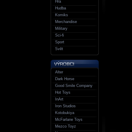
Hra
Hudba
Komiks
Merchandise
Military
Sci-fi
Sport
Svět
Alter
Dark Horse
Good Smile Company
Hot Toys
InArt
Iron Studios
Kotobukiya
McFarlane Toys
Mezco Toyz