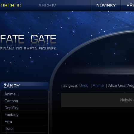
Obchod
Archiv
Novinky
Předob
Figurky a sošky | Fate Gate
navigace:
Úvod
|
Anime
| Alice Gear Aeg
Anime
Nebyly 
Cartoon
Doplňky
Fantasy
Film
Horor