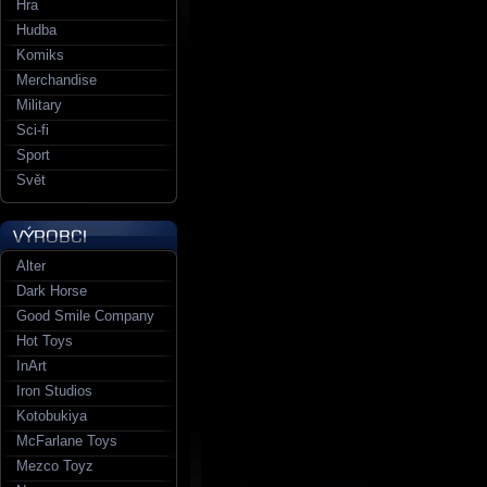
Hra
Hudba
Komiks
Merchandise
Military
Sci-fi
Sport
Svět
Alter
Dark Horse
Good Smile Company
Hot Toys
InArt
Iron Studios
Kotobukiya
McFarlane Toys
Mezco Toyz