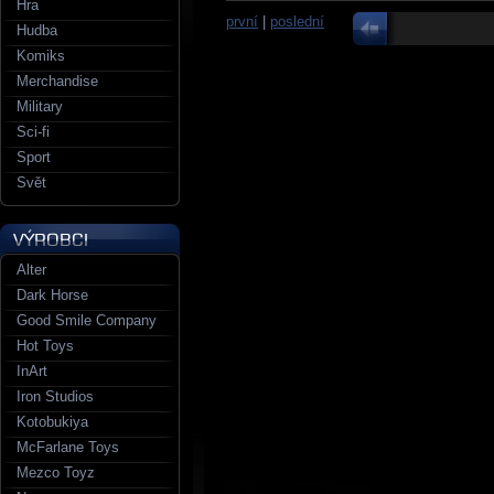
Hra
první
|
poslední
Hudba
Komiks
Merchandise
Military
Sci-fi
Sport
Svět
Alter
Dark Horse
Good Smile Company
Hot Toys
InArt
Iron Studios
Kotobukiya
McFarlane Toys
Mezco Toyz