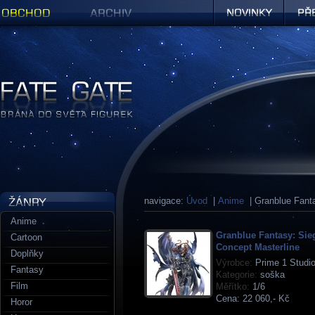
Obchod
Archiv
Novinky
Předob
Figurky a sošky | Fate Gate
navigace:
Úvod
|
Anime
| Granblue Fant
Anime
Granblue Fantasy: Sieg
Cartoon
Concept Masterline
Doplňky
Výrobce:
Prime 1 Studi
Fantasy
Kategorie:
soška
Film
Měřítko:
1/6
Cena:
22 060,- Kč
Horor