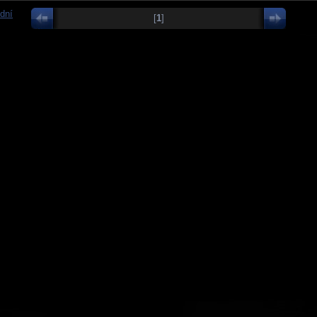
dní
[
1
]