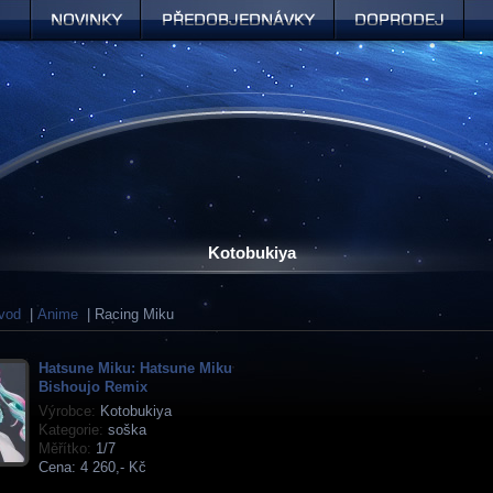
Novinky
Předobjednávky
Doprodej
Kotobukiya
vod
|
Anime
| Racing Miku
Hatsune Miku: Hatsune Miku
Bishoujo Remix
Výrobce:
Kotobukiya
Kategorie:
soška
Měřítko:
1/7
Cena:
4 260,- Kč