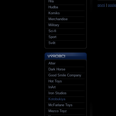
Hra
první
|
posle
Hudba
Komiks
Merchandise
Military
Sci-fi
Sport
Svět
Alter
Dark Horse
Good Smile Company
Hot Toys
InArt
Iron Studios
Kotobukiya
McFarlane Toys
Mezco Toyz