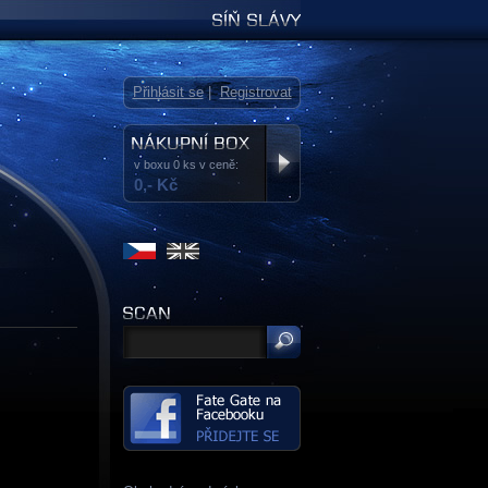
Síň slávy
Přihlásit se
|
Registrovat
v boxu 0 ks v ceně:
0,- Kč