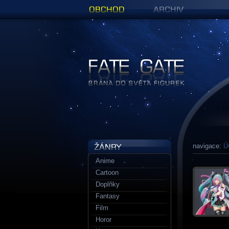
Obchod
Archiv
Figurky a sošky | Fate Gate
navigace:
Ú
Anime
Cartoon
Doplňky
Fantasy
Film
Horor