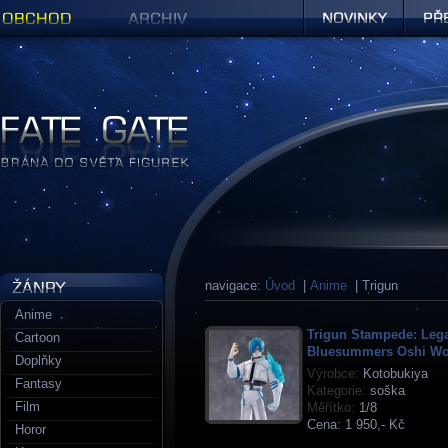
Obchod
Archiv
Novinky
Předob
Figurky a sošky | Fate Gate
navigace:
Úvod
|
Anime
| Trigun
Anime
Trigun Stampede: Leg
Cartoon
Bluesummers Oshi Wo
Doplňky
Výrobce:
Kotobukiya
Fantasy
Kategorie:
soška
Film
Měřítko:
1/8
Cena:
1 950,- Kč
Horor