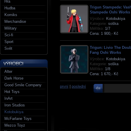
Hra
Trigun Stampede: Vas
Hudba
Stampede Oshi Works
Komiks
Výrobce:
Kotobukiya
Merchandise
Kategorie:
soška
Military
Měřítko:
1/7
Cena:
1 900,- Kč
Sci-fi
Sport
Trigun: Livio The Dou
Svět
Fang Oshi Works
Výrobce:
Kotobukiya
Kategorie:
soška
Měřítko:
1/8
Alter
Cena:
1 670,- Kč
Dark Horse
Good Smile Company
první
|
poslední
Hot Toys
InArt
Iron Studios
Kotobukiya
McFarlane Toys
Mezco Toyz