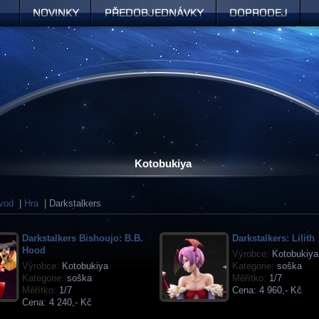
Novinky
Předobjednávky
Doprodej
Kotobukiya
vod
|
Hra
| Darkstalkers
Darkstalkers Bishoujo: B.B.
Darkstalkers: Lilith
Hood
Výrobce:
Kotobukiya
Výrobce:
Kotobukiya
Kategorie:
soška
Kategorie:
soška
Měřítko:
1/7
Měřítko:
1/7
Cena:
4 960,- Kč
Cena:
4 240,- Kč