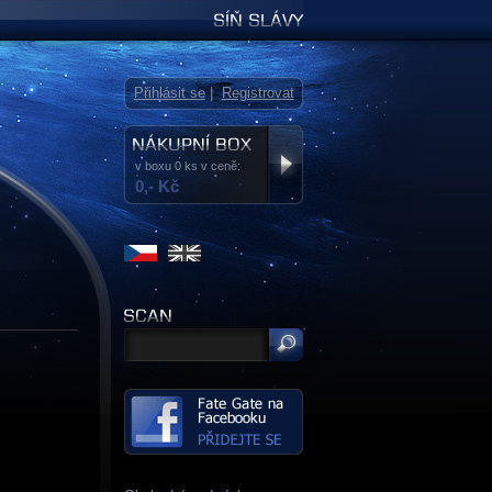
Síň slávy
Přihlásit se
|
Registrovat
v boxu 0 ks v ceně:
0,- Kč