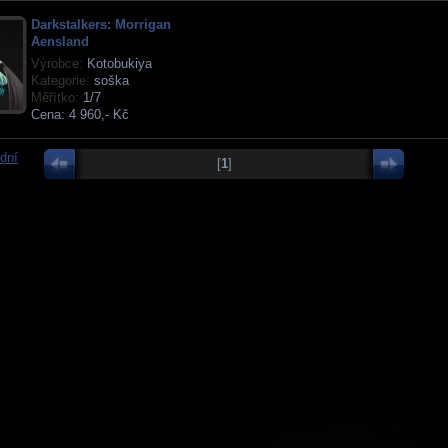
Darkstalkers: Morrigan
Aensland
Výrobce:
Kotobukiya
Kategorie:
soška
Měřítko:
1/7
Cena:
4 960,- Kč
dní
[
1
]