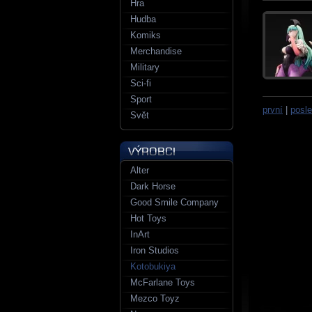
Hra
Hudba
Komiks
Merchandise
Military
Sci-fi
Sport
první
|
posle
Svět
Alter
Dark Horse
Good Smile Company
Hot Toys
InArt
Iron Studios
Kotobukiya
McFarlane Toys
Mezco Toyz