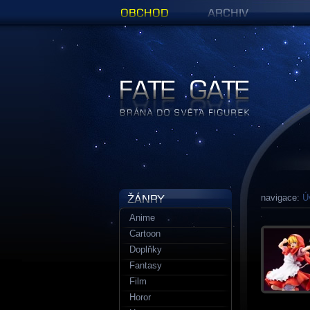
Obchod
Archiv
Figurky a sošky | Fate Gate
navigace:
Ú
Anime
Cartoon
Doplňky
Fantasy
Film
Horor