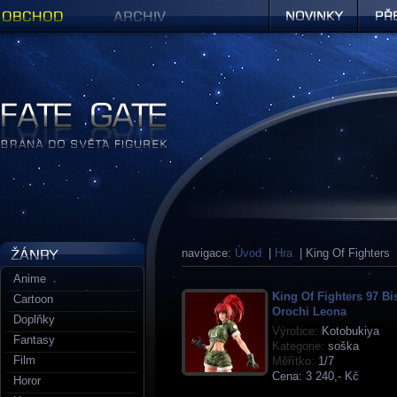
Obchod
Archiv
Novinky
Předob
Figurky a sošky | Fate Gate
navigace:
Úvod
|
Hra
| King Of Fighters
Anime
King Of Fighters 97 Bi
Cartoon
Orochi Leona
Doplňky
Výrobce:
Kotobukiya
Fantasy
Kategorie:
soška
Film
Měřítko:
1/7
Cena:
3 240,- Kč
Horor