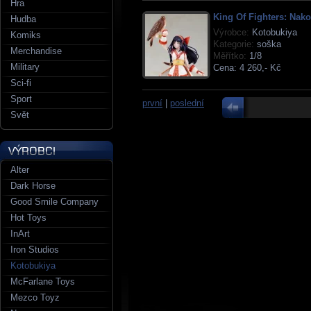
Hra
King Of Fighters: Nak
Hudba
Výrobce:
Kotobukiya
Komiks
Kategorie:
soška
Merchandise
Měřítko:
1/8
Military
Cena:
4 260,- Kč
Sci-fi
Sport
první
|
poslední
Svět
Alter
Dark Horse
Good Smile Company
Hot Toys
InArt
Iron Studios
Kotobukiya
McFarlane Toys
Mezco Toyz