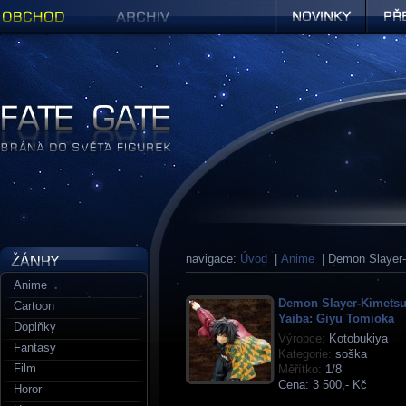
Obchod
Archiv
Novinky
Předob
Figurky a sošky | Fate Gate
navigace:
Úvod
|
Anime
| Demon Slayer-
Anime
Demon Slayer-Kimetsu
Cartoon
Yaiba: Giyu Tomioka
Doplňky
Výrobce:
Kotobukiya
Fantasy
Kategorie:
soška
Film
Měřítko:
1/8
Cena:
3 500,- Kč
Horor