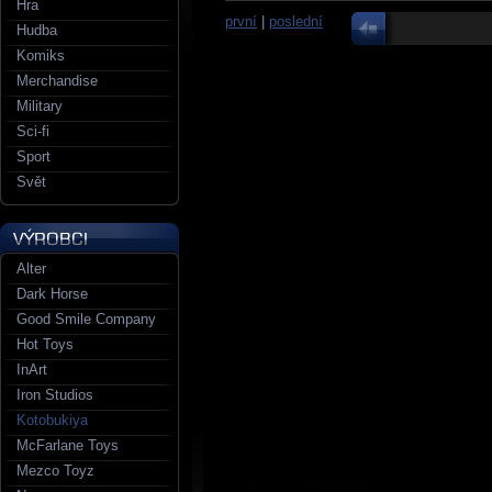
Hra
první
|
poslední
Hudba
Komiks
Merchandise
Military
Sci-fi
Sport
Svět
Alter
Dark Horse
Good Smile Company
Hot Toys
InArt
Iron Studios
Kotobukiya
McFarlane Toys
Mezco Toyz