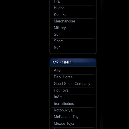
Hra
Hudba
Komiks
Merchandise
Military
Sci-fi
Sport
Svět
Alter
Dark Horse
Good Smile Company
Hot Toys
InArt
Iron Studios
Kotobukiya
McFarlane Toys
Mezco Toyz