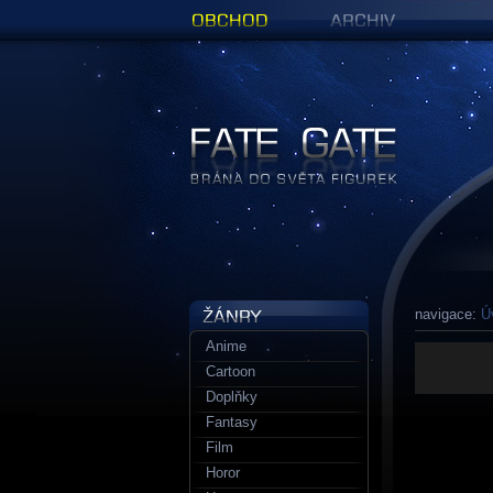
Obchod
Archiv
Figurky a sošky | Fate Gate
navigace:
Ú
Anime
Cartoon
Doplňky
Fantasy
Film
Horor