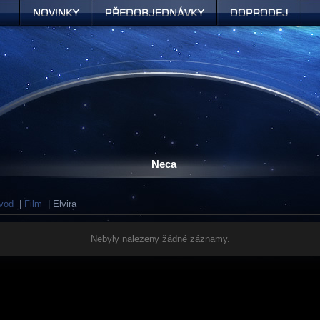
Novinky
Předobjednávky
Doprodej
Neca
vod
|
Film
| Elvira
Nebyly nalezeny žádné záznamy.