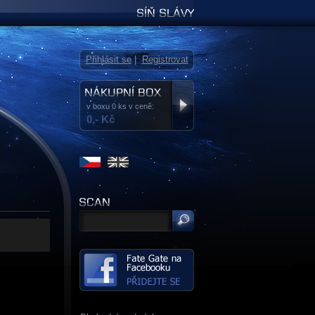
Síň slávy
Přihlásit se
|
Registrovat
v boxu 0 ks v ceně:
0,- Kč