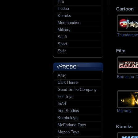
Hra
Hudba
Cartoon
Komiks
Merchandise
Military
Thundercat
Sci-fi
Sport
Film
Svět
Alter
Battlestar 
Dark Horse
Good Smile Company
Hot Toys
InArt
Mummy
Iron Studios
Kotobukiya
McFarlane Toys
Komiks
Mezco Toyz