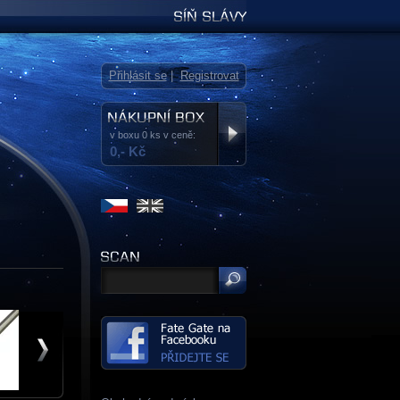
Síň slávy
Přihlásit se
|
Registrovat
v boxu 0 ks v ceně:
0,- Kč