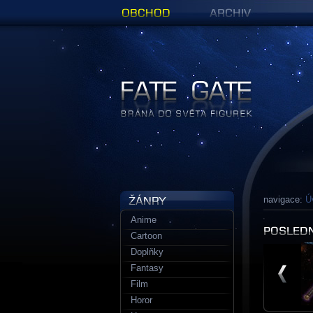
Obchod
Archiv
Figurky a sošky | Fate Gate
navigace:
Ú
Anime
Cartoon
Doplňky
Fantasy
Film
Horor