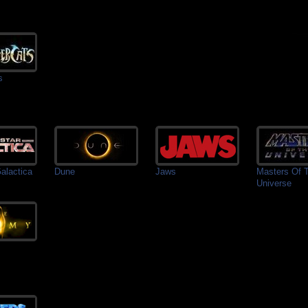
s
Galactica
Dune
Jaws
Masters Of 
Universe