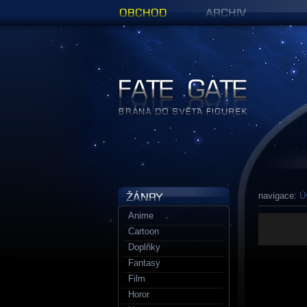
Obchod
Archiv
Figurky a sošky | Fate Gate
navigace:
Ú
Anime
Cartoon
Doplňky
Fantasy
Film
Horor