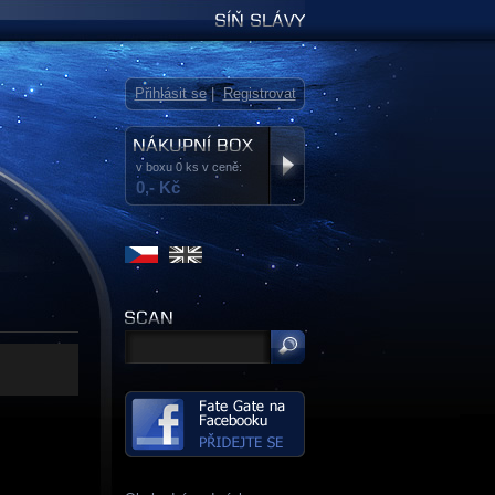
Síň slávy
Přihlásit se
|
Registrovat
v boxu 0 ks v ceně:
0,- Kč