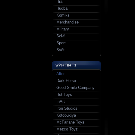
Hra
Hudba
Komiks
Merchandise
Military
Sci-fi
Sport
Svět
Alter
Dark Horse
Good Smile Company
Hot Toys
InArt
Iron Studios
Kotobukiya
McFarlane Toys
Mezco Toyz