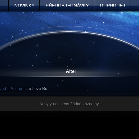
Novinky
Předobjednávky
Doprodej
Alter
vod
|
Anime
| To Love-Ru
Nebyly nalezeny žádné záznamy.