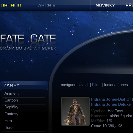
Obchod
Archiv
Novinky
Předob
Figurky a sošky | Fate Gate
navigace:
Úvod
|
Film
| Indiana Jones
Anime
Indiana Jones-Dial Of 
Cartoon
Indiana Jones Deluxe
Doplňky
Výrobce:
Hot Toys
Fantasy
Kategorie:
akční figurka
Film
Měřítko:
1/6
Cena:
10 680,- Kč
Horor