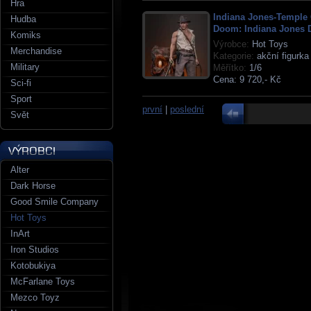
Hra
Indiana Jones-Temple 
Hudba
Doom: Indiana Jones 
Komiks
Výrobce:
Hot Toys
Merchandise
Kategorie:
akční figurka
Military
Měřítko:
1/6
Cena:
9 720,- Kč
Sci-fi
Sport
první
|
poslední
Svět
Alter
Dark Horse
Good Smile Company
Hot Toys
InArt
Iron Studios
Kotobukiya
McFarlane Toys
Mezco Toyz